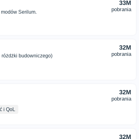
33M
pobrania
h modów Serilum.
32M
pobrania
 różdżki budowniczego)
32M
pobrania
ć i QoL
32M