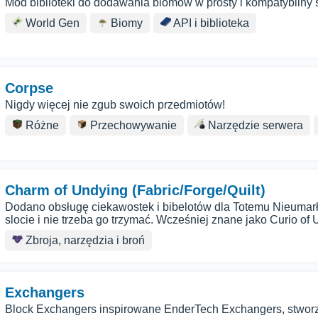
Mod biblioteki do dodawania biomów w prosty i kompatybilny 
World Gen
Biomy
API i biblioteka
Corpse
Nigdy więcej nie zgub swoich przedmiotów!
Różne
Przechowywanie
Narzędzie serwera
Charm of Undying (Fabric/Forge/Quilt)
Dodano obsługę ciekawostek i bibelotów dla Totemu Nieumar
slocie i nie trzeba go trzymać. Wcześniej znane jako Curio of 
Zbroja, narzędzia i broń
Exchangers
Block Exchangers inspirowane EnderTech Exchangers, stworz