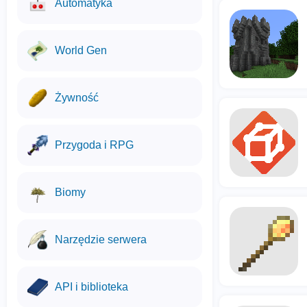
Automatyka
World Gen
Żywność
Przygoda i RPG
Biomy
Narzędzie serwera
API i biblioteka