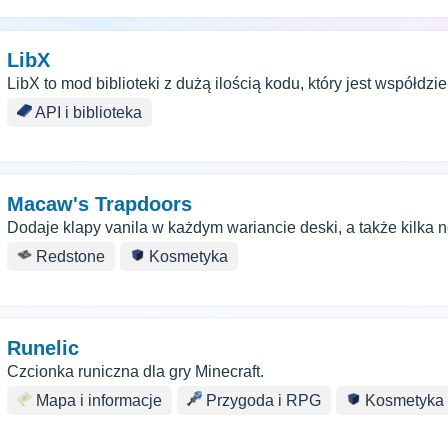
LibX
LibX to mod biblioteki z dużą ilością kodu, który jest współdz
API i biblioteka
Macaw's Trapdoors
Dodaje klapy vanila w każdym wariancie deski, a także kilka 
Redstone
Kosmetyka
Runelic
Czcionka runiczna dla gry Minecraft.
Mapa i informacje
Przygoda i RPG
Kosmetyka