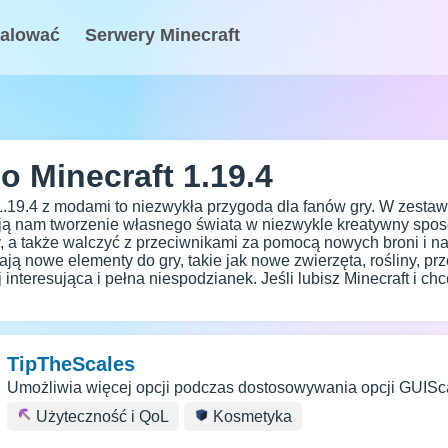
talować
Serwery Minecraft
 Minecraft 1.19.4
 1.19.4 z modami to niezwykła przygoda dla fanów gry. W zestaw
ają nam tworzenie własnego świata w niezwykle kreatywny sp
, a także walczyć z przeciwnikami za pomocą nowych broni i nar
ją nowe elementy do gry, takie jak nowe zwierzęta, rośliny, pr
 interesująca i pełna niespodzianek. Jeśli lubisz Minecraft i ch
TipTheScales
Umożliwia więcej opcji podczas dostosowywania opcji GUIScal
Użyteczność i QoL
Kosmetyka