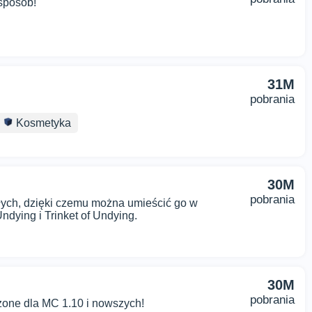
sposób!
31M
pobrania
Kosmetyka
30M
pobrania
łych, dzięki czemu można umieścić go w
Undying i Trinket of Undying.
30M
pobrania
one dla MC 1.10 i nowszych!