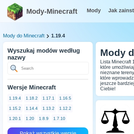
Mody-Minecraft
Mody
Jak zains
Mody do Minecraft
1.19.4
Wyszukaj modów według
Mody do
nazwy
Lista Minecraft
które umożliwi
nieznane tereny
które wprowadza
jeszcze bardziej
Wersje Minecraft
Ciebie!
1.19.4
1.18.2
1.17.1
1.16.5
1.15.2
1.14.4
1.13.2
1.12.2
1.20.1
1.20
1.8.9
1.7.10
Pokaż wszystkie wersje