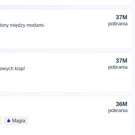
37M
pobrania
ielony między modami.
37M
pobrania
nowych klap!
36M
pobrania
Magia