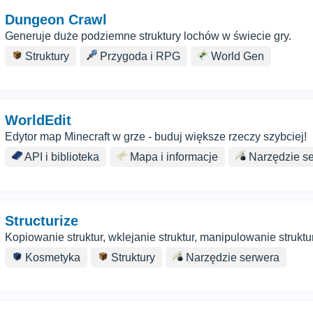
Dungeon Crawl
Generuje duże podziemne struktury lochów w świecie gry.
Struktury
Przygoda i RPG
World Gen
WorldEdit
Edytor map Minecraft w grze - buduj większe rzeczy szybciej!
API i biblioteka
Mapa i informacje
Narzędzie s
Structurize
Kopiowanie struktur, wklejanie struktur, manipulowanie struk
Kosmetyka
Struktury
Narzędzie serwera