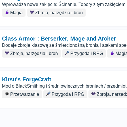
Wprowadza nowe zaklęcie: Ścinanie. Topory z tym zaklęciem 
Magia
Zbroja, narzędzia i broń
Class Armor : Berserker, Mage and Archer
Dodaje zbroję klasową ze śmiercionośną bronią i atakami spe
Zbroja, narzędzia i broń
Przygoda i RPG
Magi
Kitsu's ForgeCraft
Mod o BlackSmithing i średniowiecznych broniach / przedmio
Przetwarzanie
Przygoda i RPG
Zbroja, narzędz