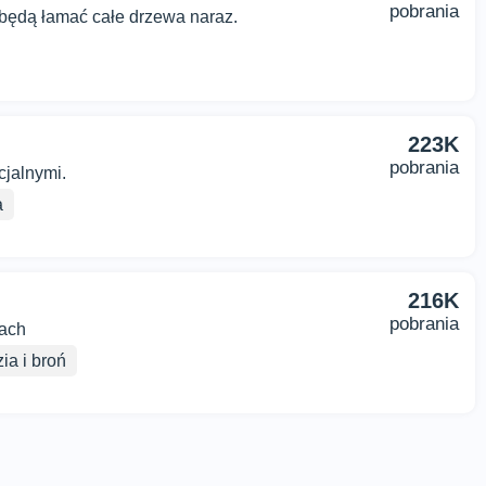
pobrania
będą łamać całe drzewa naraz.
223K
pobrania
cjalnymi.
a
216K
pobrania
tach
ia i broń