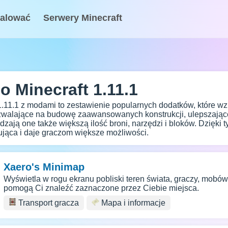
talować
Serwery Minecraft
 Minecraft 1.11.1
 1.11.1 z modami to zestawienie popularnych dodatków, które wz
walające na budowę zaawansowanych konstrukcji, ulepszające 
dzają one także większą ilość broni, narzędzi i bloków. Dzięki 
sująca i daje graczom większe możliwości.
Xaero's Minimap
Wyświetla w rogu ekranu pobliski teren świata, graczy, mobów
pomogą Ci znaleźć zaznaczone przez Ciebie miejsca.
Transport gracza
Mapa i informacje