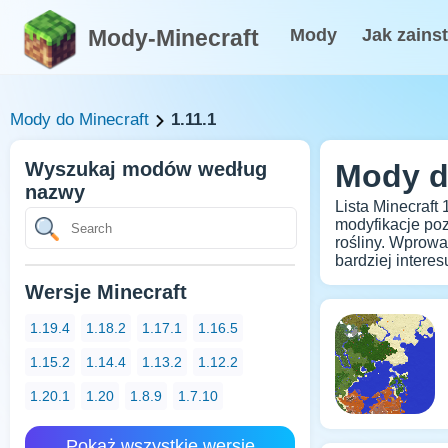
Mody-Minecraft
Mody
Jak zains
Mody do Minecraft
1.11.1
Wyszukaj modów według
Mody do
nazwy
Lista Minecraft
modyfikacje poz
rośliny. Wprowa
bardziej intere
Wersje Minecraft
1.19.4
1.18.2
1.17.1
1.16.5
1.15.2
1.14.4
1.13.2
1.12.2
1.20.1
1.20
1.8.9
1.7.10
Pokaż wszystkie wersje