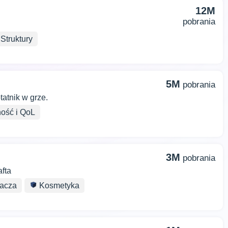
12M
pobrania
Struktury
5M
pobrania
tatnik w grze.
ość i QoL
3M
pobrania
afta
racza
Kosmetyka