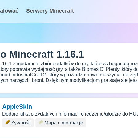
talować
Serwery Minecraft
 Minecraft 1.16.1
 1.16.1 z modami to zbiór dodatków do gry, które wzbogacają r
 który poprawia wydajność gry, a także Biomes O' Plenty, który 
ż mod IndustrialCraft 2, który wprowadza nowe maszyny i narzędz
ych narzędzi i broni. Dzięki tym modyfikacjom gra staje się jes
AppleSkin
Dodaje kilka przydatnych informacji o jedzeniu/głodzie do HU
Żywność
Mapa i informacje