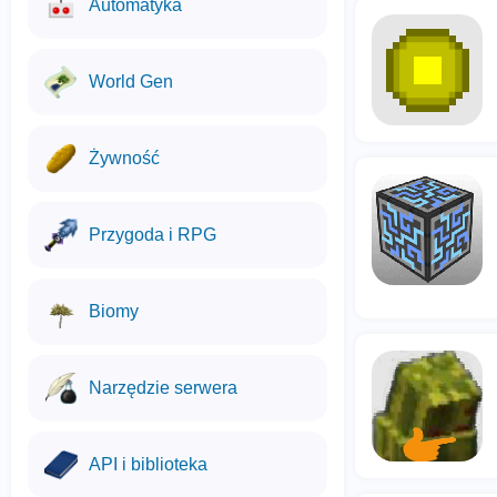
Automatyka
World Gen
Żywność
Przygoda i RPG
Biomy
Narzędzie serwera
API i biblioteka