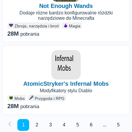
Not Enough Wands
Dodaje różne bardzo konfigurowalne różdżki
narzędziowe do Minecrafta
Zbroja, narzędzia i broń
Magia
28M
pobrania
AtomicStryker's Infernal Mobs
Modyfikatory stylu Diablo
Mobs
Przygoda i RPG
28M
pobrania
1
2
3
4
5
6
...
5