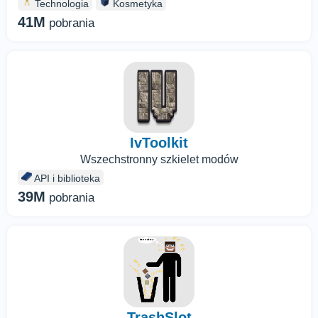
Technologia
Kosmetyka
41M
pobrania
IvToolkit
Wszechstronny szkielet modów
API i biblioteka
39M
pobrania
TrashSlot