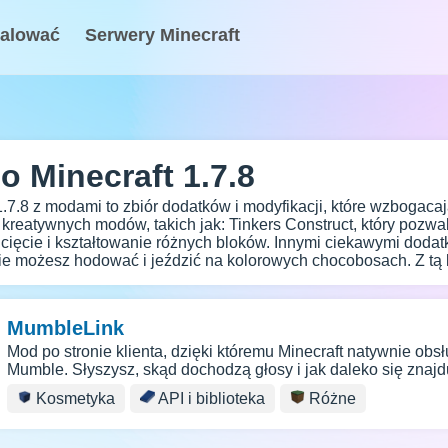
talować
Serwery Minecraft
 Minecraft 1.7.8
 1.7.8 z modami to zbiór dodatków i modyfikacji, które wzbogacaj
i kreatywnych modów, takich jak: Tinkers Construct, który pozwal
cięcie i kształtowanie różnych bloków. Innymi ciekawymi dodatka
ie możesz hodować i jeździć na kolorowych chocobosach. Z tą 
MumbleLink
Mod po stronie klienta, dzięki któremu Minecraft natywnie ob
Mumble. Słyszysz, skąd dochodzą głosy i jak daleko się znajd
Kosmetyka
API i biblioteka
Różne