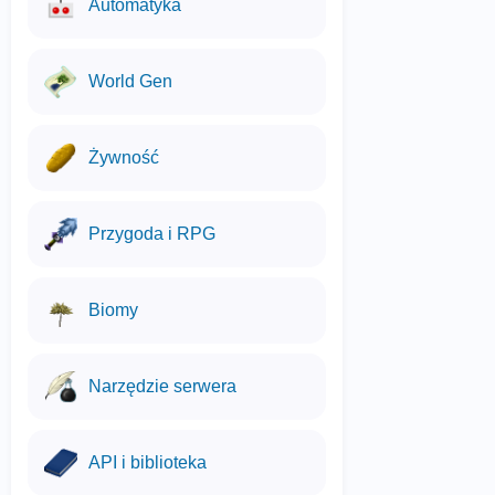
Automatyka
World Gen
Żywność
Przygoda i RPG
Biomy
Narzędzie serwera
API i biblioteka