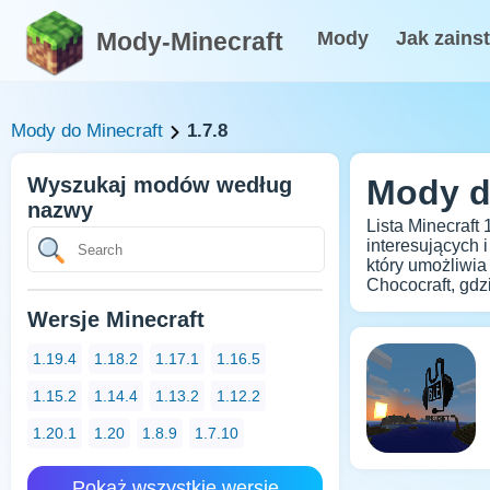
Mody-Minecraft
Mody
Jak zains
Mody do Minecraft
1.7.8
Wyszukaj modów według
Mody do
nazwy
Lista Minecraft
interesujących 
który umożliwia 
Chococraft, gdz
Wersje Minecraft
1.19.4
1.18.2
1.17.1
1.16.5
1.15.2
1.14.4
1.13.2
1.12.2
1.20.1
1.20
1.8.9
1.7.10
Pokaż wszystkie wersje