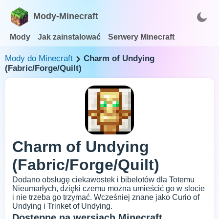
Mody-Minecraft
Mody
Jak zainstalować
Serwery Minecraft
Mody do Minecraft
Charm of Undying
(Fabric/Forge/Quilt)
Charm of Undying
(Fabric/Forge/Quilt)
Dodano obsługę ciekawostek i bibelotów dla Totemu
Nieumarłych, dzięki czemu można umieścić go w slocie
i nie trzeba go trzymać. Wcześniej znane jako Curio of
Undying i Trinket of Undying.
Dostępne na wersjach Minecraft