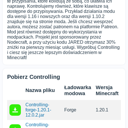
te przypisania, które kolidują ze sobą, co ułatwia ich
naprawę. Kontrolujemy również, które klawisze są
dostępne do przypisywania. Przykład działania modu
dla wersji 1.16 i nowszych oraz dla wersji 1.10.2
znajduje się na stronie moda. Jeśli chcesz wesprzeć
autora, możesz zostać patronem na platformie Patreon.
Mod jest również dostępny do wykorzystania w
modpackach. Projekt jest sponsorowany przez
Nodecraft, a przy użyciu kodu JARED otrzymasz 30%
zniżki na pierwszy miesiąc usługi. Wypróbuj Controlling
i ciesz się jeszcze lepszym doświadczeniem w
Minecraft!
Pobierz Controlling
Ładowarka
Wersja
Nazwa pliku
modowa
Minecraft
Controlling-
forge-1.20.1-
Forge
1.20.1
12.0.2.jar
Controlling-