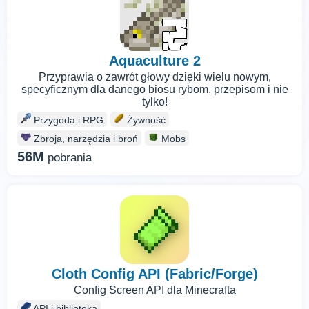
Aquaculture 2
Przyprawia o zawrót głowy dzięki wielu nowym,
specyficznym dla danego biosu rybom, przepisom i nie
tylko!
Przygoda i RPG
Żywność
Zbroja, narzędzia i broń
Mobs
56M
pobrania
Cloth Config API (Fabric/Forge)
Config Screen API dla Minecrafta
API i biblioteka