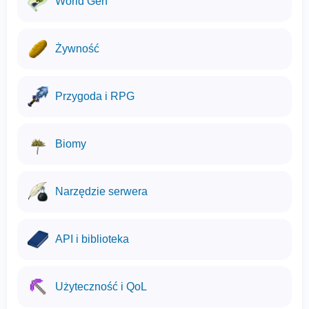
World Gen
Żywność
Przygoda i RPG
Biomy
Narzędzie serwera
API i biblioteka
Użyteczność i QoL