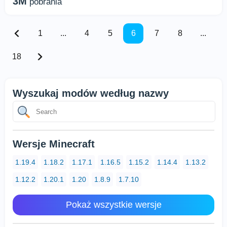
3M
pobrania
1
...
4
5
6
7
8
...
18
Wyszukaj modów według nazwy
Wersje Minecraft
1.19.4
1.18.2
1.17.1
1.16.5
1.15.2
1.14.4
1.13.2
1.12.2
1.20.1
1.20
1.8.9
1.7.10
Pokaż wszystkie wersje