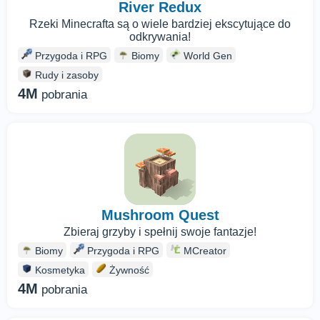
River Redux
Rzeki Minecrafta są o wiele bardziej ekscytujące do
odkrywania!
Przygoda i RPG
Biomy
World Gen
Rudy i zasoby
4M
pobrania
Mushroom Quest
Zbieraj grzyby i spełnij swoje fantazje!
Biomy
Przygoda i RPG
MCreator
Kosmetyka
Żywność
4M
pobrania