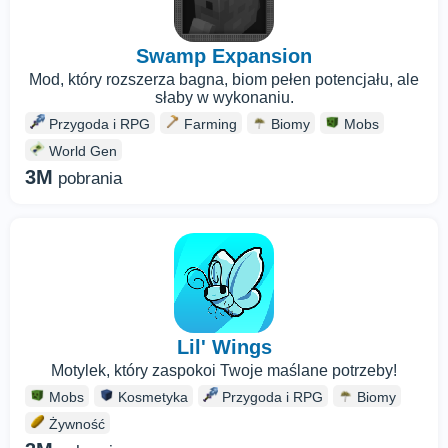
Swamp Expansion
Mod, który rozszerza bagna, biom pełen potencjału, ale
słaby w wykonaniu.
Przygoda i RPG
Farming
Biomy
Mobs
World Gen
3M
pobrania
Lil' Wings
Motylek, który zaspokoi Twoje maślane potrzeby!
Mobs
Kosmetyka
Przygoda i RPG
Biomy
Żywność