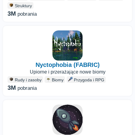
Struktury
3M
pobrania
Nyctophobia (FABRIC)
Upiorne i przerażające nowe biomy
Rudy i zasoby
Biomy
Przygoda i RPG
3M
pobrania