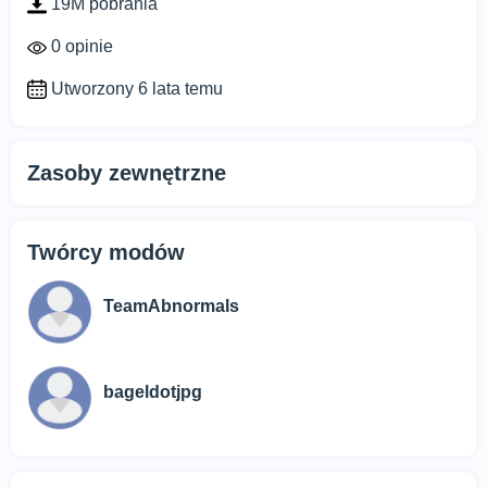
19M pobrania
0 opinie
Utworzony 6 lata temu
Zasoby zewnętrzne
Twórcy modów
TeamAbnormals
bageldotjpg