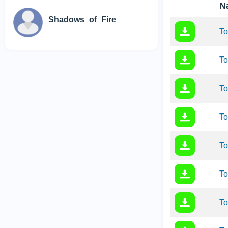
N
Shadows_of_Fire
To
To
To
To
To
To
To