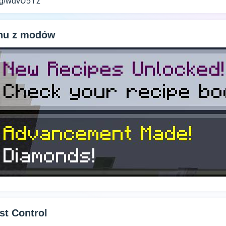
.gg/wdvU5Yz
anu z modów
st Control