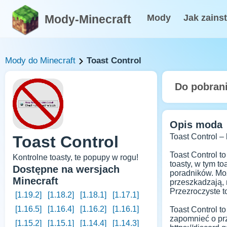
Mody-Minecraft
Mody
Jak zains
Mody do Minecraft
Toast Control
Do pobran
Opis moda
Toast Control – 
Toast Control
Toast Control t
Kontrolne toasty, te popupy w rogu!
toasty, w tym t
Dostępne na wersjach
poradników. Moż
Minecraft
przeszkadzają, 
Przezroczyste t
[1.19.2]
[1.18.2]
[1.18.1]
[1.17.1]
[1.16.5]
[1.16.4]
[1.16.2]
[1.16.1]
Toast Control t
zapomnieć o prz
[1.15.2]
[1.15.1]
[1.14.4]
[1.14.3]