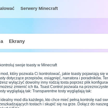
talować
Serwery Minecraft
ia
Ekrany
kontroluj swoje toasty w Minecraft
o mod, który pozwala Ci kontrolować, jakie toasty pojawiają się
oasty dotyczące przepisów, osiągnięć, narratora i poradników. T
esz wyłączyć dowolny inny rodzaj tosta poprzez plik konfigurac
możesz zmienić ich tła. Toast Control pozwala na przezroczyste l
osty wyglądają tak: Transparentne tosty wyglądają tak:
o idealny mod dla każdego, kto chce mieć pełną kontrolę nad sw
eszkadzających tostach i skupić się na grze. Dołącz do naszeg