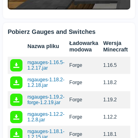
Pobierz Gauges and Switches
Ładowarka
Wersja
Nazwa pliku
modowa
Minecraft
rsgauges-1.16.5-
Forge
1.16.5
1.2.17.jar
rsgauges-1.18.2-
Forge
1.18.2
1.2.18.jar
rsgauges-1.19.2-
Forge
1.19.2
forge-1.2.19.jar
rsgauges-1.12.2-
Forge
1.12.2
1.2.8.jar
rsgauges-1.18.1-
Forge
1.18.1
1.2.15.jar