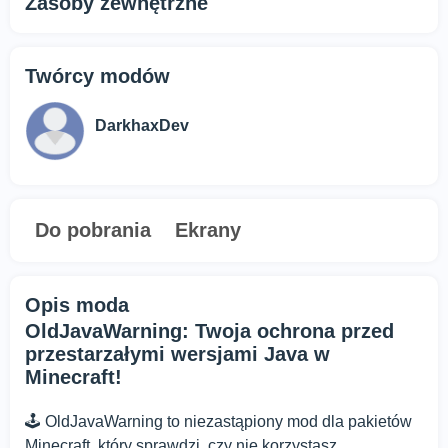
Zasoby zewnętrzne
Twórcy modów
DarkhaxDev
Do pobrania
Ekrany
Opis moda
OldJavaWarning: Twoja ochrona przed
przestarzałymi wersjami Java w
Minecraft!
🕹️ OldJavaWarning to niezastąpiony mod dla pakietów
Minecraft, który sprawdzi, czy nie korzystasz