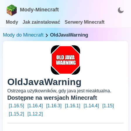
Mody-Minecraft
Mody
Jak zainstalować
Serwery Minecraft
Mody do Minecraft
OldJavaWarning
OldJavaWarning
Ostrzega użytkowników, gdy java jest nieaktualna.
Dostępne na wersjach Minecraft
[1.16.5]
[1.16.4]
[1.16.3]
[1.16.1]
[1.14.4]
[1.15]
[1.15.2]
[1.12.2]