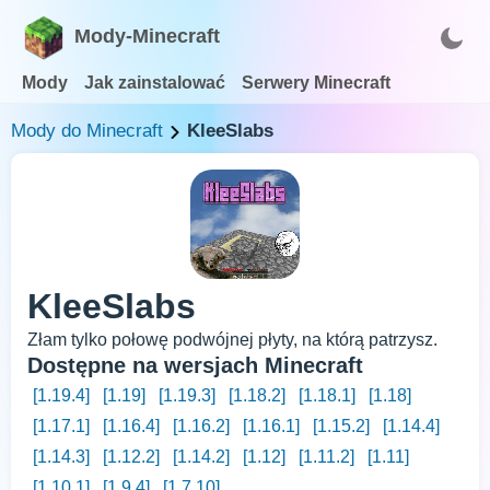
Mody-Minecraft
Mody
Jak zainstalować
Serwery Minecraft
Mody do Minecraft
KleeSlabs
KleeSlabs
Złam tylko połowę podwójnej płyty, na którą patrzysz.
Dostępne na wersjach Minecraft
[1.19.4]
[1.19]
[1.19.3]
[1.18.2]
[1.18.1]
[1.18]
[1.17.1]
[1.16.4]
[1.16.2]
[1.16.1]
[1.15.2]
[1.14.4]
[1.14.3]
[1.12.2]
[1.14.2]
[1.12]
[1.11.2]
[1.11]
[1.10.1]
[1.9.4]
[1.7.10]