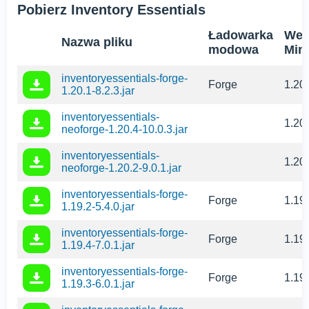
Pobierz Inventory Essentials
Ładowarka
Wer
Nazwa pliku
modowa
Mine
inventoryessentials-forge-
Forge
1.20
1.20.1-8.2.3.jar
inventoryessentials-
1.20
neoforge-1.20.4-10.0.3.jar
inventoryessentials-
1.20
neoforge-1.20.2-9.0.1.jar
inventoryessentials-forge-
Forge
1.19
1.19.2-5.4.0.jar
inventoryessentials-forge-
Forge
1.19
1.19.4-7.0.1.jar
inventoryessentials-forge-
Forge
1.19
1.19.3-6.0.1.jar