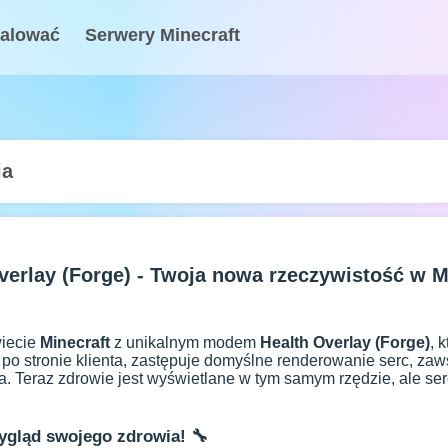
talować
Serwery Minecraft
ia
verlay (Forge) - Twoja nowa rzeczywistość w Mi
wiecie
Minecraft
z unikalnym modem
Health Overlay (Forge)
, 
 po stronie klienta, zastępuje domyślne renderowanie serc, za
. Teraz zdrowie jest wyświetlane w tym samym rzędzie, ale serc
ygląd swojego zdrowia! 🔧