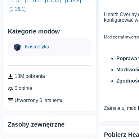
[1.17]
[1.16.2]
[1.15.2]
[1.14.4]
[1.16.1]
Health Overlay 
konfigurować wa
Kategorie modów
Mod został stworz
Kosmetyka
Poprawa w
Możliwoś
13M pobrania
Zgodność 
0 opinie
Utworzony 6 lata temu
Zainstaluj mod
Zasoby zewnętrzne
Pobierz Hea