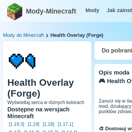
Mody-Minecraft
Mody
Jak zains
Mody do Minecraft
Health Overlay (Forge)
Do pobran
Opis moda
Health Overlay
🎮 Health O
(Forge)
Zanurz się w ś
Wyświetlaj serca w różnych kolorach
mod, działający
Dostępne na wersjach
punktów zdrowia
Minecraft
[1.19.3]
[1.19]
[1.18]
[1.17.1]
🎨 Dostosuj w