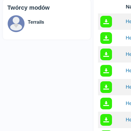
N
Twórcy modów
He
Terrails
He
He
He
He
He
He