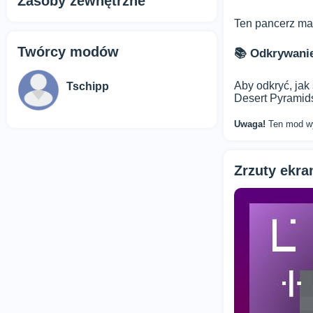
Zasoby zewnętrzne
Ten pancerz ma 
Twórcy modów
📚 Odkrywanie
Aby odkryć, jak
Tschipp
Desert Pyramids
Uwaga!
Ten mod wy
Zrzuty ekr