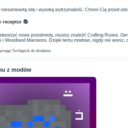
niesamowitą siłę i wysoką wytrzymałość. Chroni Cię przed odrz
 receptur 📚
 stworzyć nowe przedmioty, musisz znaleźć Crafting Runes. Gene
 i Woodland Mansions. Dzięki temu modowi, nigdy nie wiesz, c
maga TschippLib do działania.
anu z modów