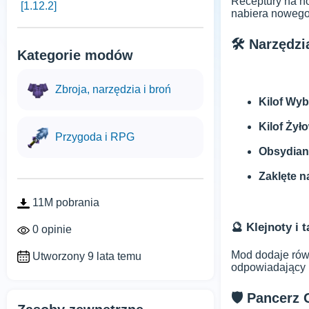
Receptury na no
[1.12.2]
nabiera nowego 
🛠️ Narzędzi
Kategorie modów
Zbroja, narzędzia i broń
Kilof Wy
Kilof Żył
Przygoda i RPG
Obsydian
Zaklęte n
11M pobrania
🔮 Klejnoty i 
0 opinie
Mod dodaje rów
Utworzony 9 lata temu
odpowiadający 
🛡️ Pancerz 