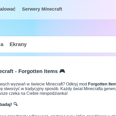
talować
Serwery Minecraft
ia
Ekrany
craft - Forgotten Items 🎮
wych wyzwań w świecie Minecraft? Odkryj mod
Forgotten Ite
się stworzyć w tradycyjny sposób. Każdy świat Minecrafta gener
wsze czeka na Ciebie niespodzianka!
badaj! 🔍