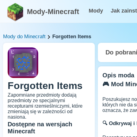
Mody-Minecraft
Mody
Jak zains
Mody do Minecraft
Forgotten Items
Do pobran
Opis moda
Forgotten Items
🎮 Mod Mine
Zapomniane przedmioty dodają
Poszukujesz no
przedmioty ze specjalnymi
których nie da 
recepturami rzemieślniczymi, które
oznacza, że za
zmieniają się w zależności od
nasiona.
🔍 Odkrywaj i 
Dostępne na wersjach
Minecraft