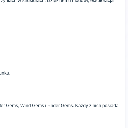
rzyniach w strukturach. Dzięki temu modowi, eksploracja
unku.
ter Gems, Wind Gems i Ender Gems. Każdy z nich posiada