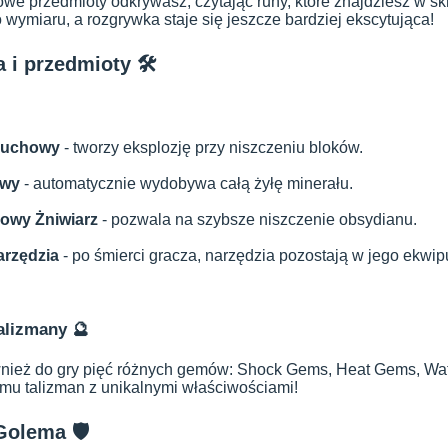
we przedmioty odkrywasz, czytając runy, które znajdziesz w sk
wymiaru, a rozgrywka staje się jeszcze bardziej ekscytująca!
a i przedmioty 🛠️
buchowy
- tworzy eksplozję przy niszczeniu bloków.
owy
- automatycznie wydobywa całą żyłę minerału.
owy Żniwiarz
- pozwala na szybsze niszczenie obsydianu.
arzędzia
- po śmierci gracza, narzędzia pozostają w jego ekwip
talizmany 🔮
nież do gry pięć różnych gemów: Shock Gems, Heat Gems, Wa
mu talizman z unikalnymi właściwościami!
Golema 🛡️