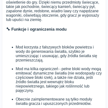
oświetlenie do gry. Dzięki niemu przedmioty świecące,
takie jak pochodnie, świecący kamień, świecący pył,
zapalone dynie, redstone, wiadro lawy czy napędzane
wagoniki, oświetlają otoczenie, gdy gracz je wyposaży
lub upuści na ziemię.
🔧 Funkcje i ograniczenia modu
Mod korzysta z fałszywych bloków powietrza i
wody do generowania światła, szybko je
umieszczając i usuwając, gdy źródła światła się
przemieszczają.
Mod ma kilka ograniczeń - pełne bloki wody mogą
emitować dynamiczne światła (nie wodospady czy
częściowe bloki rzek), a także nie działa, jeśli
źródło światła jest wewnątrz bloku
niepowietrznego, takiego jak roślinność lub
pajęczyny.
Obecnie zaimplementowane są tylko moduły
światła gracza i upuszczonych przedmiotów.