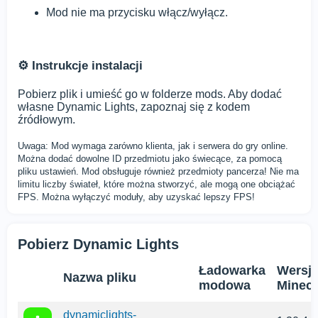
Mod nie ma przycisku włącz/wyłącz.
⚙️ Instrukcje instalacji
Pobierz plik i umieść go w folderze mods. Aby dodać
własne Dynamic Lights, zapoznaj się z kodem
źródłowym.
Uwaga: Mod wymaga zarówno klienta, jak i serwera do gry online.
Można dodać dowolne ID przedmiotu jako świecące, za pomocą
pliku ustawień. Mod obsługuje również przedmioty pancerza! Nie ma
limitu liczby świateł, które można stworzyć, ale mogą one obciążać
FPS. Można wyłączyć moduły, aby uzyskać lepszy FPS!
Pobierz Dynamic Lights
Ładowarka
Wersj
Nazwa pliku
modowa
Minecr
dynamiclights-