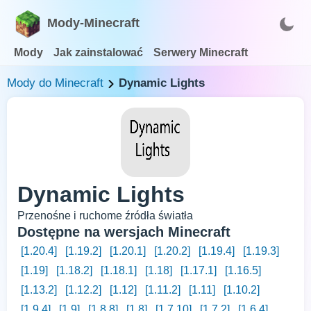
Mody-Minecraft
Mody
Jak zainstalować
Serwery Minecraft
Mody do Minecraft
Dynamic Lights
Dynamic Lights
Przenośne i ruchome źródła światła
Dostępne na wersjach Minecraft
[1.20.4]
[1.19.2]
[1.20.1]
[1.20.2]
[1.19.4]
[1.19.3]
[1.19]
[1.18.2]
[1.18.1]
[1.18]
[1.17.1]
[1.16.5]
[1.13.2]
[1.12.2]
[1.12]
[1.11.2]
[1.11]
[1.10.2]
[1.9.4]
[1.9]
[1.8.8]
[1.8]
[1.7.10]
[1.7.2]
[1.6.4]