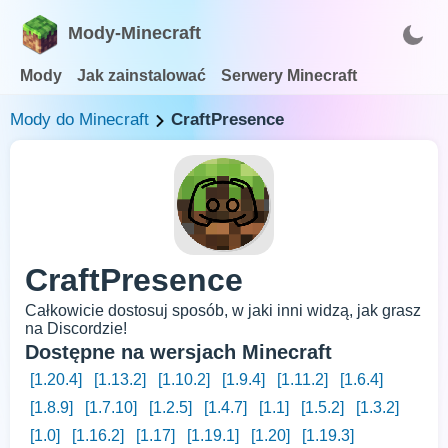
Mody-Minecraft
Mody
Jak zainstalować
Serwery Minecraft
Mody do Minecraft
CraftPresence
CraftPresence
Całkowicie dostosuj sposób, w jaki inni widzą, jak grasz
na Discordzie!
Dostępne na wersjach Minecraft
[1.20.4]
[1.13.2]
[1.10.2]
[1.9.4]
[1.11.2]
[1.6.4]
[1.8.9]
[1.7.10]
[1.2.5]
[1.4.7]
[1.1]
[1.5.2]
[1.3.2]
[1.0]
[1.16.2]
[1.17]
[1.19.1]
[1.20]
[1.19.3]