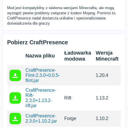
Mod jest kompatybilny z wieloma wersjami Minecrafta, ale mogą
wystąpić pewne problemy związane z kodem Mojang. Pomimo to,
CraftPresence nadal dostarcza unikalne i spersonalizowane
doświadczenia dla graczy.
Pobierz CraftPresence
Ładowarka
Wersja
Nazwa pliku
modowa
Minecraft
CraftPresence-
Flint-2.3.0+0.0.5-
1.20.4
flint.jar
CraftPresence-
Rift-
Rift
1.13.2
2.3.0+1.13.2-
rift.jar
CraftPresence-
Forge
1.10.2
2.3.0+1.10.2.jar