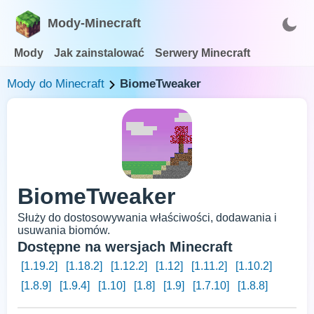
Mody-Minecraft
Mody
Jak zainstalować
Serwery Minecraft
Mody do Minecraft
BiomeTweaker
BiomeTweaker
Służy do dostosowywania właściwości, dodawania i
usuwania biomów.
Dostępne na wersjach Minecraft
[1.19.2]
[1.18.2]
[1.12.2]
[1.12]
[1.11.2]
[1.10.2]
[1.8.9]
[1.9.4]
[1.10]
[1.8]
[1.9]
[1.7.10]
[1.8.8]