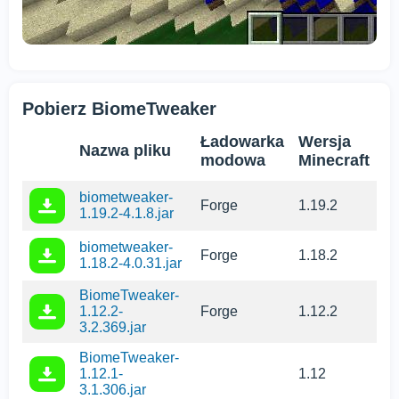
Pobierz BiomeTweaker
Ładowarka
Wersja
Nazwa pliku
modowa
Minecraft
biometweaker-
Forge
1.19.2
1.19.2-4.1.8.jar
biometweaker-
Forge
1.18.2
1.18.2-4.0.31.jar
BiomeTweaker-
1.12.2-
Forge
1.12.2
3.2.369.jar
BiomeTweaker-
1.12.1-
1.12
3.1.306.jar