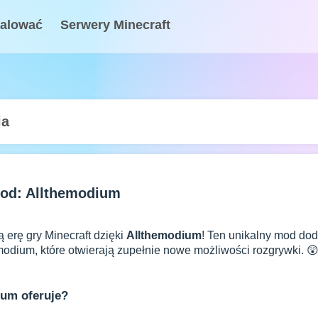
talować
Serwery Minecraft
ia
Mod: Allthemodium
erę gry Minecraft dzięki
Allthemodium
! Ten unikalny mod dod
modium, które otwierają zupełnie nowe możliwości rozgrywki. 
ium oferuje?