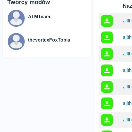
Twórcy modów
Naz
ATMTeam
allt
allt
thevortexFoxTopia
allt
allt
allt
allt
allt