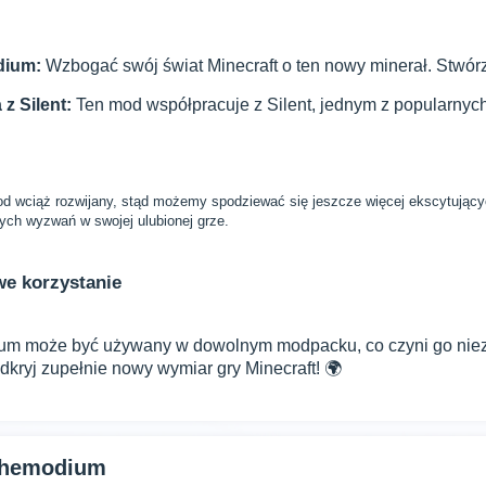
dium:
Wzbogać swój świat Minecraft o ten nowy minerał. Stwórz
 z Silent:
Ten mod współpracuje z Silent, jednym z popularnych
d wciąż rozwijany, stąd możemy spodziewać się jeszcze więcej ekscytujących 
ych wyzwań w swojej ulubionej grze.
e korzystanie
um może być używany w dowolnym modpacku, co czyni go niez
 odkryj zupełnie nowy wymiar gry Minecraft! 🌍
lthemodium