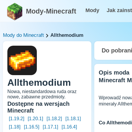
Mody-Minecraft
Mody
Jak zains
Mody do Minecraft
Allthemodium
Do pobran
Opis moda
Minecraft 
Allthemodium
Nowa, niestandardowa ruda oraz
nowe, zabawne przedmioty.
Wprowadź nową 
Dostępne na wersjach
minerały Allthe
Minecraft
[1.19.2]
[1.20.1]
[1.18.2]
[1.18.1]
Co Allthemod
[1.18]
[1.16.5]
[1.17.1]
[1.16.4]