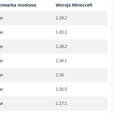
dowarka modowa
Wersja Minecraft
ge
1.19.2
ge
1.20.1
ge
1.18.2
ge
1.18.1
ge
1.18
ge
1.16.5
ge
1.17.1