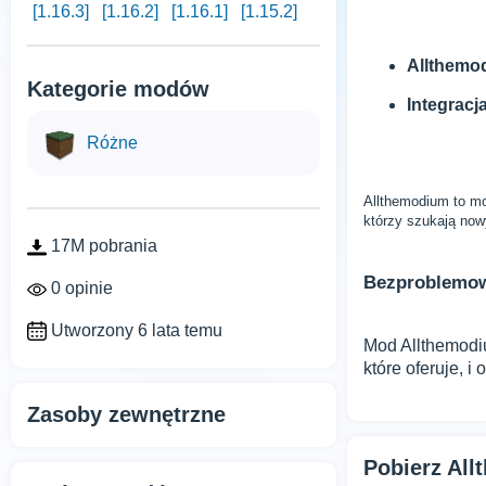
[1.16.3]
[1.16.2]
[1.16.1]
[1.15.2]
Allthemo
Kategorie modów
Integracja
Różne
Allthemodium to mo
którzy szukają now
17M pobrania
Bezproblemow
0 opinie
Utworzony 6 lata temu
Mod Allthemodi
które oferuje, i
Zasoby zewnętrzne
Pobierz Al