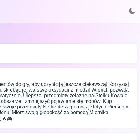
mentów do gry, aby uczynić ją jeszcze ciekawszą! Korzystaj
, skrobąc jej warstwę oksydacji z miedzi! Wrench pozwala
omatycznie. Ulepszaj przedmioty żelazne na Stołku Kowala
a obszarze i zmniejszyć pojawianie się mobów. Kup
 swoje przedmioty Netherite za pomocą Złotych Pierścieni.
fonu! Mierz swoją głębokość za pomocą Miernika
t 🌟🎮