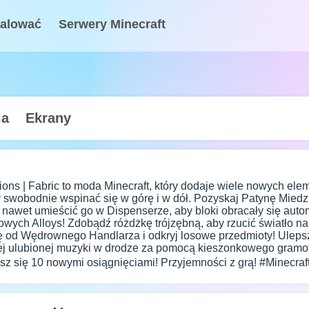
talować
Serwery Minecraft
ia
Ekrany
tions | Fabric to moda Minecraft, który dodaje wiele nowych ele
 swobodnie wspinać się w górę i w dół. Pozyskaj Patynę Miedzi
a nawet umieścić go w Dispenserze, aby bloki obracały się aut
wych Alloys! Zdobądź różdżkę trójzębną, aby rzucić światło n
ę od Wędrownego Handlarza i odkryj losowe przedmioty! Ulepsz
ej ulubionej muzyki w drodze za pomocą kieszonkowego gramo
sz się 10 nowymi osiągnięciami! Przyjemności z grą! #Minecraf