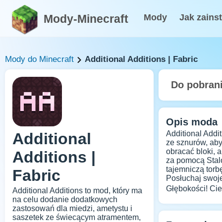
Mody-Minecraft
Mody
Jak zains
Mody do Minecraft
Additional Additions | Fabric
Do pobran
Opis moda
Additional Addi
Additional
ze sznurów, aby
obracać bloki, 
Additions |
za pomocą Stalo
tajemniczą torb
Fabric
Posłuchaj swoj
Głębokości! Cie
Additional Additions to mod, który ma
na celu dodanie dodatkowych
zastosowań dla miedzi, ametystu i
saszetek ze świecącym atramentem,