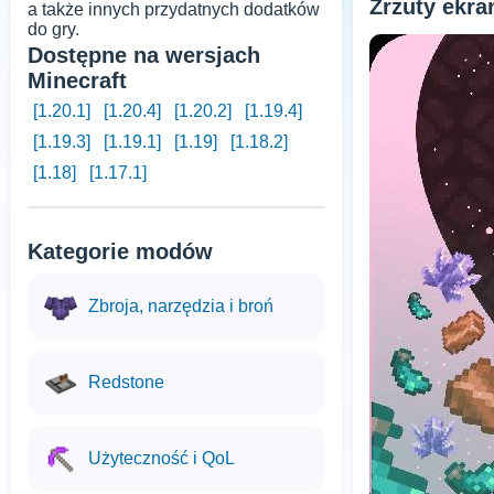
Zrzuty ekr
a także innych przydatnych dodatków
do gry.
Dostępne na wersjach
Minecraft
[1.20.1]
[1.20.4]
[1.20.2]
[1.19.4]
[1.19.3]
[1.19.1]
[1.19]
[1.18.2]
[1.18]
[1.17.1]
Kategorie modów
Zbroja, narzędzia i broń
Redstone
Użyteczność i QoL