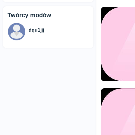
Twórcy modów
dqu1jjj