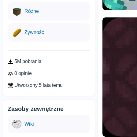
Różne
Żywność
5M pobrania
0 opinie
Utworzony 5 lata temu
Zasoby zewnętrzne
Wiki