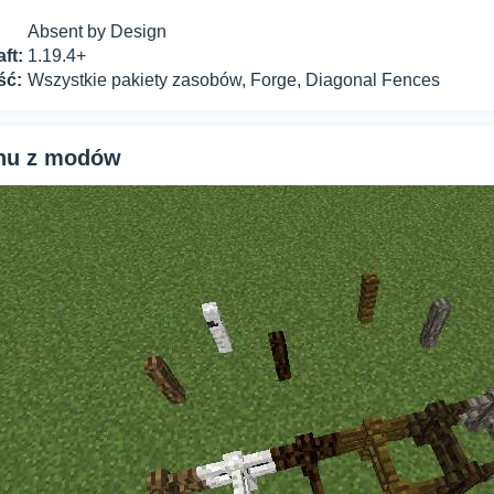
Absent by Design
ft:
1.19.4+
ść:
Wszystkie pakiety zasobów, Forge, Diagonal Fences
anu z modów