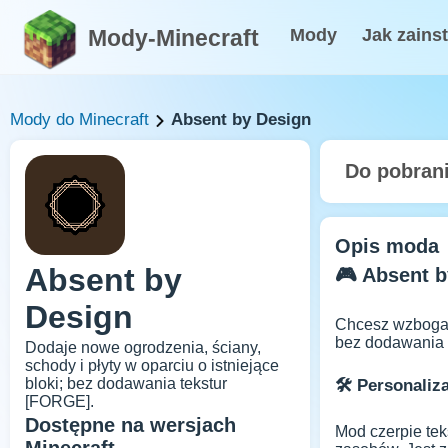
Mody-Minecraft
Mody
Jak zains
Mody do Minecraft
Absent by Design
Do pobran
Opis moda
Absent by
🎮 Absent b
Design
Chcesz wzbogac
bez dodawania 
Dodaje nowe ogrodzenia, ściany,
schody i płyty w oparciu o istniejące
bloki; bez dodawania tekstur
🛠 Personaliz
[FORGE].
Dostępne na wersjach
Mod czerpie tek