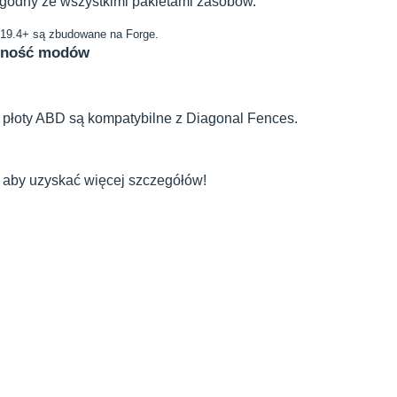
zgodny ze wszystkimi pakietami zasobów.
.19.4+ są zbudowane na Forge.
lność modów
 płoty ABD są kompatybilne z Diagonal Fences.
 aby uzyskać więcej szczegółów!