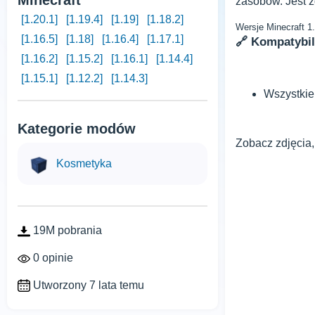
Minecraft
zasobów. Jest 
[1.20.1]
[1.19.4]
[1.19]
[1.18.2]
Wersje Minecraft 1
[1.16.5]
[1.18]
[1.16.4]
[1.17.1]
🔗 Kompatybi
[1.16.2]
[1.15.2]
[1.16.1]
[1.14.4]
[1.15.1]
[1.12.2]
[1.14.3]
Wszystkie
Kategorie modów
Zobacz zdjęcia,
Kosmetyka
19M pobrania
0 opinie
Utworzony 7 lata temu