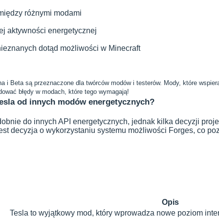
i między różnymi modami
 aktywności energetycznej
ieznanych dotąd możliwości w Minecraft
a i Beta są przeznaczone dla twórców modów i testerów. Mody, które wspieraj
ować błędy w modach, które tego wymagają!
Tesla od innych modów energetycznych?
dobnie do innych API energetycznych, jednak kilka decyzji proje
est decyzja o wykorzystaniu systemu możliwości Forges, co po
Opis
Tesla to wyjątkowy mod, który wprowadza nowe poziom intera