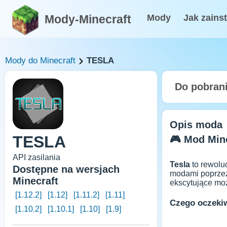
Mody-Minecraft
Mody
Jak zains
Mody do Minecraft
TESLA
Do pobran
Opis moda
TESLA
🎮 Mod Mine
API zasilania
Tesla
to rewolu
Dostępne na wersjach
modami poprzez 
Minecraft
ekscytujące moż
[1.12.2]
[1.12]
[1.11.2]
[1.11]
Czego oczeki
[1.10.2]
[1.10.1]
[1.10]
[1.9]