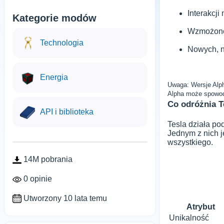
Interakcj
Kategorie modów
Wzmożonej
Technologia
Nowych, n
Energia
Uwaga: Wersje Alph
Alpha może spowod
Co odróżnia 
API i biblioteka
Tesla działa po
Jednym z nich j
wszystkiego.
14M pobrania
0 opinie
Utworzony 10 lata temu
Atrybut
Unikalność