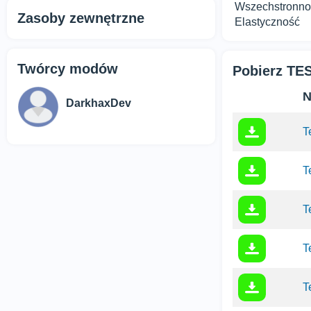
Wszechstronno
Zasoby zewnętrzne
Elastyczność
Twórcy modów
Pobierz TE
N
DarkhaxDev
T
T
T
T
T