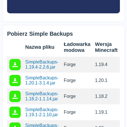
Pobierz Simple Backups
Ładowarka
Wersja
Nazwa pliku
modowa
Minecraft
SimpleBackups-
Forge
1.19.4
1.19.4-2.2.6.jar
SimpleBackups-
Forge
1.20.1
1.20.1-3.1.4.jar
SimpleBackups-
Forge
1.18.2
1.18.2-1.1.14.jar
SimpleBackups-
Forge
1.19.1
1.19.1-2.1.10.jar
SimpleBackups-