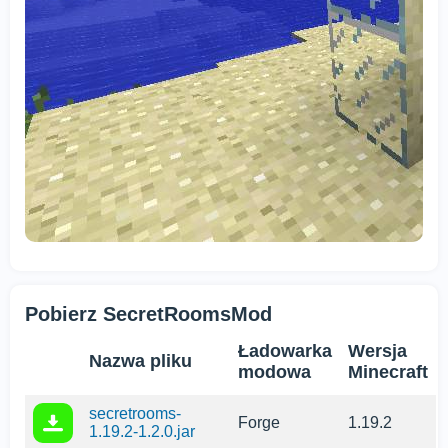
Pobierz SecretRoomsMod
Ładowarka
Wersja
Nazwa pliku
modowa
Minecraft
secretrooms-
Forge
1.19.2
1.19.2-1.2.0.jar