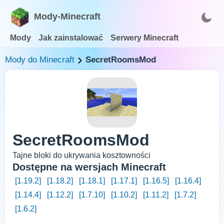
Mody-Minecraft
Mody
Jak zainstalować
Serwery Minecraft
Mody do Minecraft
SecretRoomsMod
SecretRoomsMod
Tajne bloki do ukrywania kosztowności
Dostępne na wersjach Minecraft
[1.19.2]
[1.18.2]
[1.18.1]
[1.17.1]
[1.16.5]
[1.16.4]
[1.14.4]
[1.12.2]
[1.7.10]
[1.10.2]
[1.11.2]
[1.7.2]
[1.6.2]