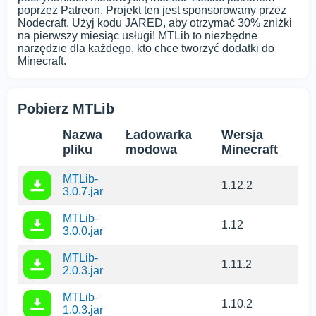
poprzez Patreon. Projekt ten jest sponsorowany przez
Nodecraft. Użyj kodu JARED, aby otrzymać 30% zniżki
na pierwszy miesiąc usługi! MTLib to niezbędne
narzędzie dla każdego, kto chce tworzyć dodatki do
Minecraft.
Pobierz MTLib
Nazwa
Ładowarka
Wersja
pliku
modowa
Minecraft
MTLib-
1.12.2
3.0.7.jar
MTLib-
1.12
3.0.0.jar
MTLib-
1.11.2
2.0.3.jar
MTLib-
1.10.2
1.0.3.jar