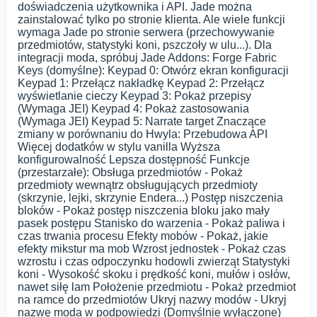
doświadczenia użytkownika i API. Jade można
zainstalować tylko po stronie klienta. Ale wiele funkcji
wymaga Jade po stronie serwera (przechowywanie
przedmiotów, statystyki koni, pszczoły w ulu...). Dla
integracji moda, spróbuj Jade Addons: Forge Fabric
Keys (domyślne): Keypad 0: Otwórz ekran konfiguracji
Keypad 1: Przełącz nakładkę Keypad 2: Przełącz
wyświetlanie cieczy Keypad 3: Pokaż przepisy
(Wymaga JEI) Keypad 4: Pokaż zastosowania
(Wymaga JEI) Keypad 5: Narrate target Znaczące
zmiany w porównaniu do Hwyla: Przebudowa API
Więcej dodatków w stylu vanilla Wyższa
konfigurowalność Lepsza dostępność Funkcje
(przestarzałe): Obsługa przedmiotów - Pokaż
przedmioty wewnątrz obsługujących przedmioty
(skrzynie, lejki, skrzynie Endera...) Postęp niszczenia
bloków - Pokaż postęp niszczenia bloku jako mały
pasek postępu Stanisko do warzenia - Pokaż paliwa i
czas trwania procesu Efekty mobów - Pokaż, jakie
efekty mikstur ma mob Wzrost jednostek - Pokaż czas
wzrostu i czas odpoczynku hodowli zwierząt Statystyki
koni - Wysokość skoku i prędkość koni, mułów i osłów,
nawet siłę lam Położenie przedmiotu - Pokaż przedmiot
na ramce do przedmiotów Ukryj nazwy modów - Ukryj
nazwę moda w podpowiedzi (Domyślnie wyłączone)