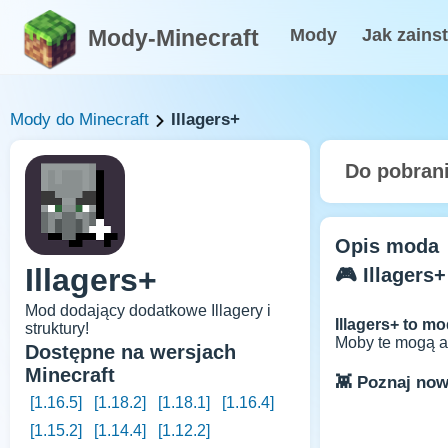
Mody-Minecraft
Mody
Jak zains
Mody do Minecraft
Illagers+
Do pobran
Opis moda
Illagers+
🎮 Illagers
Mod dodający dodatkowe Illagery i
Illagers+ to m
struktury!
Moby te mogą a
Dostępne na wersjach
Minecraft
👾 Poznaj now
[1.16.5]
[1.18.2]
[1.18.1]
[1.16.4]
[1.15.2]
[1.14.4]
[1.12.2]