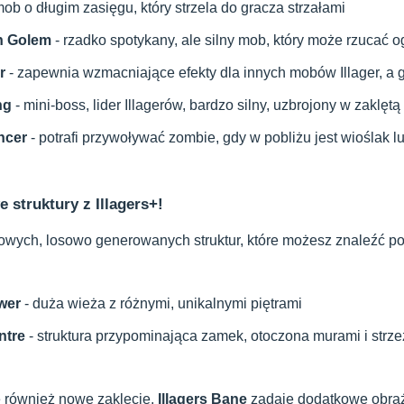
mob o długim zasięgu, który strzela do gracza strzałami
on Golem
- rzadko spotykany, ale silny mob, który może rzucać 
r
- zapewnia wzmacniające efekty dla innych mobów Illager, a
ng
- mini-boss, lider Illagerów, bardzo silny, uzbrojony w zaklętą 
ncer
- potrafi przywoływać zombie, gdy w pobliżu jest wioślak l
 struktury z Illagers+!
wych, losowo generowanych struktur, które możesz znaleźć pod
ower
- duża wieża z różnymi, unikalnymi piętrami
ntre
- struktura przypominająca zamek, otoczona murami i strz
e również nowe zaklęcie.
Illagers Bane
zadaje dodatkowe obraż