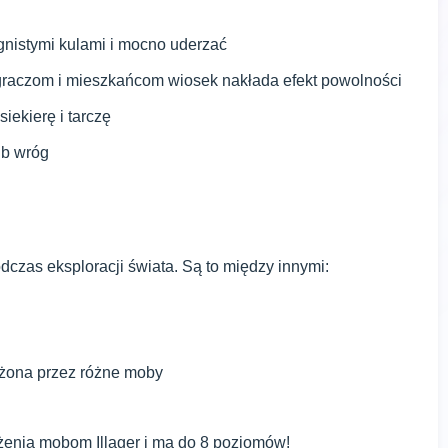
ognistymi kulami i mocno uderzać
 graczom i mieszkańcom wiosek nakłada efekt powolności
siekierę i tarczę
ub wróg
czas eksploracji świata. Są to między innymi:
eżona przez różne moby
enia mobom Illager i ma do 8 poziomów!