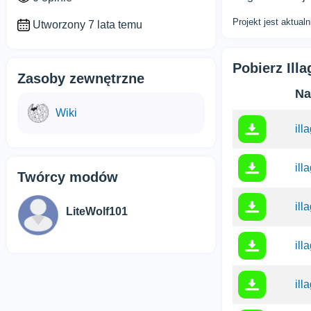
Projekt jest aktual
Utworzony 7 lata temu
Pobierz Ill
Zasoby zewnętrzne
Na
Wiki
ill
ill
Twórcy modów
ill
LiteWolf101
ill
ill