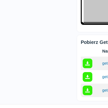
Pobierz Ge
Na
get
get
get