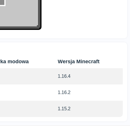
rka modowa
Wersja Minecraft
1.16.4
1.16.2
1.15.2
Używamy plików cookies
Ta strona używa plików cookie, aby zapewnić Ci
najlepsze doświadczenia na naszej stronie.