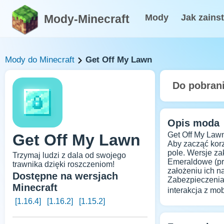
Mody-Minecraft
Mody
Jak zains
Mody do Minecraft
Get Off My Lawn
Do pobran
Opis moda
Get Off My Lawn
Get Off My Lawn
Aby zacząć korz
pole. Wersje za
Trzymaj ludzi z dala od swojego
Emeraldowe (pro
trawnika dzięki roszczeniom!
założeniu ich n
Dostępne na wersjach
Zabezpieczenia 
Minecraft
interakcja z mo
[1.16.4]
[1.16.2]
[1.15.2]