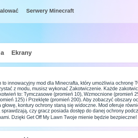
talować
Serwery Minecraft
ia
Ekrany
 to innowacyjny mod dla Minecrafta, który umożliwia ochronę Tw
ystać z modu, musisz wykonać Zakotwiczenie. Każde zakotwicz
kotwień to: Tymczasowe (promień 10), Wzmocnione (promień 25)
mień 125) i Przeklęte (promień 200). Aby zobaczyć obszary o
a głowę, kontury ochrony staną się widoczne. Mod oferuje rów
sprawdzają, czy gracz posiada dostęp do danej ochrony podczas
bami. Dzięki Get Off My Lawn Twoje mienie będzie bezpieczne