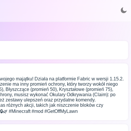
ojego majątku! Działa na platformie Fabric w wersji 1.15.2.
enie ma inny promień ochrony, który tworzy wokół niego
, Błyszczące (promień 50), Kryształowe (promień 75),
chrony, musisz wykonać Okulary Odkrywania (Claim): po
nież zestawy ulepszeń oraz przydatne komendy.
 różnych akcji, takich jak niszczenie bloków czy
! 🔒🌿 #Minecraft #mod #GetOffMyLawn