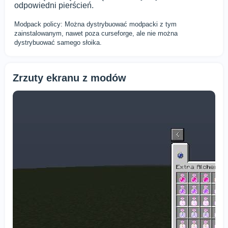
odpowiedni pierścień.
Modpack policy: Można dystrybuować modpacki z tym
zainstalowanym, nawet poza curseforge, ale nie można
dystrybuować samego słoika.
Zrzuty ekranu z modów