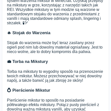
system warzenia mikstur w Minecraft. Uzyskaj przepisy
na mikstury w grze, korzystając z narzędzi takich jak
REI. Wszystkie mikstury w tym modzie są warzone w
standardowym stojaku do warzenia z przedmiotami z
vanilli i mają standardowe odmiany splash, lingering i
strzałek. 🧪🏹
🔥 Stojak do Warzenia
Stojak do warzenia może być teraz zasilany przez
ogień pod nim lub dowolny materiał ognia/lawy. Jest to
nieco wolne, ale to dobry kompromis dla paliwa.
💼 Torba na Mikstury
Torba na mikstury to wygodny sposób na przenoszenie
twoich mikstur. Możesz przechowywać w niej dowolny
napój, a także barwić ją jak zbroję ze skóry!
💍 Pierścienie Mikstur
Pierścienie mikstur to sposób na posiadanie
półtrwałego efektu mikstury. Połącz pusty pierścień z
dowolną ważną miksturą vanilli, aby uzyskać