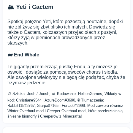
🏔 Yeti i Cactem
Spotkaj potężne Yeti, które pozostają neutralne, dopóki
nie zbliżysz się zbyt blisko ich małych. Dowiedz się
także o Cactem, kolczastych przyjaciołach z pustyni,
którzy żyją w plemionach prowadzonych przez
starszych.
🐋 End Whale
Te giganty przemierzają pustkę Endu, a ty możesz je
oswoić i dosiąść za pomocą owoców chorus i siodła.
Ale oswojone wieloryby nie będą cię podążać, chyba że
trzymasz jedzenie.
🎨 Sztuka: Josh / Joosh, 💻 Kodowanie: HellionGames, Wkłady w
kod: Christian#9544 i AzureDoom#3690, 🌐 Tłumaczenia:
Rabbit115#3767, Siarpa#7165 i Funado#2998. Mod zawiera również
Winter Overhaul mod i Creeper Overhaul mod, które przekształcają
śnieżne biomorfy i Creeperów z Minecrafta!