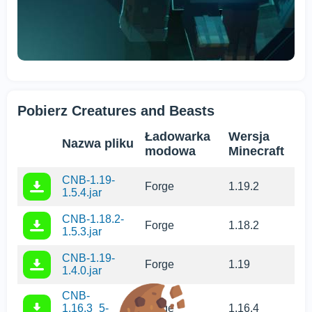
Pobierz Creatures and Beasts
Ładowarka
Wersja
Nazwa pliku
modowa
Minecraft
CNB-1.19-
Forge
1.19.2
1.5.4.jar
CNB-1.18.2-
Forge
1.18.2
1.5.3.jar
CNB-1.19-
Forge
1.19
1.4.0.jar
CNB-
1.16.3_5-
Forge
1.16.4