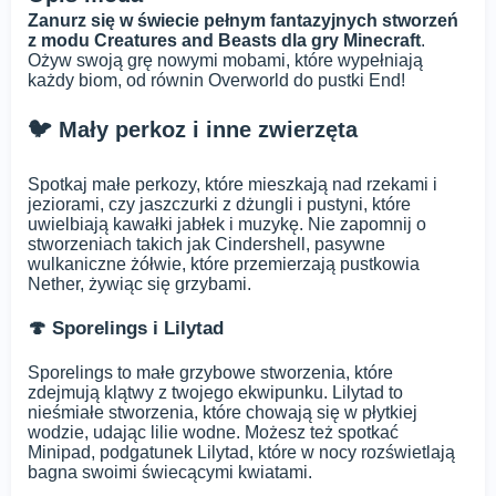
Zanurz się w świecie pełnym fantazyjnych stworzeń
z modu Creatures and Beasts dla gry Minecraft
.
Ożyw swoją grę nowymi mobami, które wypełniają
każdy biom, od równin Overworld do pustki End!
🐦 Mały perkoz i inne zwierzęta
Spotkaj małe perkozy, które mieszkają nad rzekami i
jeziorami, czy jaszczurki z dżungli i pustyni, które
uwielbiają kawałki jabłek i muzykę. Nie zapomnij o
stworzeniach takich jak Cindershell, pasywne
wulkaniczne żółwie, które przemierzają pustkowia
Nether, żywiąc się grzybami.
🍄 Sporelings i Lilytad
Sporelings to małe grzybowe stworzenia, które
zdejmują klątwy z twojego ekwipunku. Lilytad to
nieśmiałe stworzenia, które chowają się w płytkiej
wodzie, udając lilie wodne. Możesz też spotkać
Minipad, podgatunek Lilytad, które w nocy rozświetlają
bagna swoimi świecącymi kwiatami.