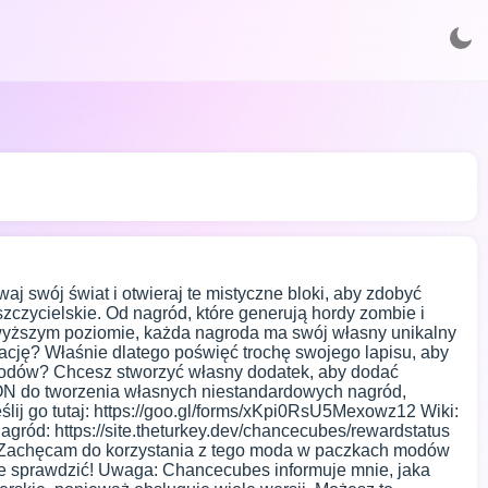
j swój świat i otwieraj te mistyczne bloki, aby zdobyć
czycielskie. Od nagród, które generują hordy zombie i
a wyższym poziomie, każda nagroda ma swój własny unikalny
ację? Właśnie dlatego poświęć trochę swojego lapisu, aby
 modów? Chcesz stworzyć własny dodatek, aby dodać
SON do tworzenia własnych niestandardowych nagród,
lij go tutaj: https://goo.gl/forms/xKpi0RsU5Mexowz12 Wiki:
ród: https://site.theturkey.dev/chancecubes/rewardstatus
: Zachęcam do korzystania z tego moda w paczkach modów
 je sprawdzić! Uwaga: Chancecubes informuje mnie, jaka