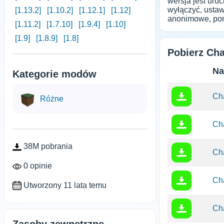
wersja jest uru
wyłączyć, ustaw
[1.13.2]
[1.10.2]
[1.12.1]
[1.12]
anonimowe, poni
[1.11.2]
[1.7.10]
[1.9.4]
[1.10]
[1.9]
[1.8.9]
[1.8]
Pobierz Ch
Na
Kategorie modów
Cha
Różne
Cha
38M pobrania
Cha
0 opinie
Ch
Utworzony 11 lata temu
Cha