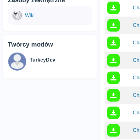
Zasoby zewnętrzne
Cha
Wiki
Cha
Cha
Twórcy modów
TurkeyDev
Cha
Cha
Cha
Cha
Cha