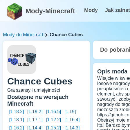
Mody-Minecraft
Mody
Jak zains
Mody do Minecraft
Chance Cubes
Do pobran
Opis moda
Witajcie w świe
Chance Cubes
losowe nagrody.
pułapki śmierci
Gra szansy i umiejętności
element, aby sp
Dostępne na wersjach
stworzyć i zdob
Minecraft
nagrody do teg
możesz to zrobi
[1.18.2]
[1.19.2]
[1.16.5]
[1.19]
https://github.
[1.18.1]
[1.17.1]
[1.12.2]
[1.16.4]
Obejrzyj moje 
itp.! Bardzo by
[1.16.2]
[1.14.4]
[1.15.2]
[1.14.3]