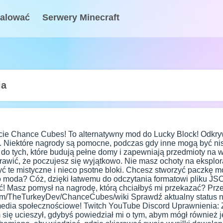
talować
Serwery Minecraft
ia
cie Chance Cubes! To alternatywny mod do Lucky Block! Odkrywa
 Niektóre nagrody są pomocne, podczas gdy inne mogą być nisz
, do tych, które budują pełne domy i zapewniają przedmioty n
rawić, że poczujesz się wyjątkowo. Nie masz ochoty na eksplor
yć te mistyczne i nieco psotne bloki. Chcesz stworzyć paczkę
o moda? Cóż, dzięki łatwemu do odczytania formatowi pliku J
ć! Masz pomysł na nagrodę, którą chciałbyś mi przekazać? Prześ
com/TheTurkeyDev/ChanceCubes/wiki Sprawdź aktualny status nag
media społecznościowe! Twitch YouTube Discord Uprawnienia
m się ucieszył, gdybyś powiedział mi o tym, abym mógł również