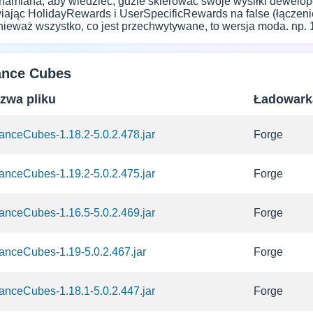
chamiana, aby wiedzieć, gdzie skierować swoje wysiłki dewelop
iając HolidayRewards i UserSpecificRewards na false (łączeni
eważ wszystko, co jest przechwytywane, to wersja moda. np. 1
ance Cubes
zwa pliku
Ładowar
nceCubes-1.18.2-5.0.2.478.jar
Forge
nceCubes-1.19.2-5.0.2.475.jar
Forge
nceCubes-1.16.5-5.0.2.469.jar
Forge
anceCubes-1.19-5.0.2.467.jar
Forge
nceCubes-1.18.1-5.0.2.447.jar
Forge