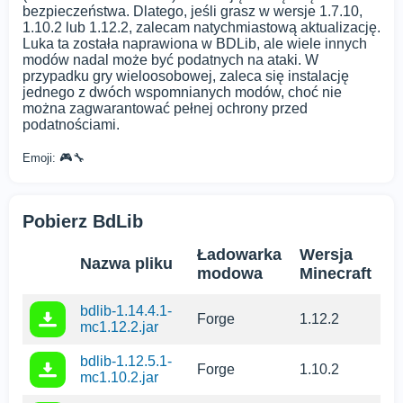
bezpieczeństwa. Dlatego, jeśli grasz w wersje 1.7.10,
1.10.2 lub 1.12.2, zalecam natychmiastową aktualizację.
Luka ta została naprawiona w BDLib, ale wiele innych
modów nadal może być podatnych na ataki. W
przypadku gry wieloosobowej, zaleca się instalację
jednego z dwóch wspomnianych modów, choć nie
można zagwarantować pełnej ochrony przed
podatnościami.
Emoji: 🎮🔧
Pobierz BdLib
Ładowarka
Wersja
Nazwa pliku
modowa
Minecraft
bdlib-1.14.4.1-
Forge
1.12.2
mc1.12.2.jar
bdlib-1.12.5.1-
Forge
1.10.2
mc1.10.2.jar