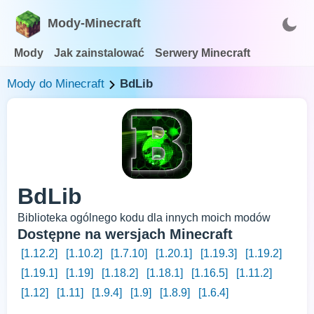
Mody-Minecraft
Mody
Jak zainstalować
Serwery Minecraft
Mody do Minecraft
BdLib
BdLib
Biblioteka ogólnego kodu dla innych moich modów
Dostępne na wersjach Minecraft
[1.12.2]
[1.10.2]
[1.7.10]
[1.20.1]
[1.19.3]
[1.19.2]
[1.19.1]
[1.19]
[1.18.2]
[1.18.1]
[1.16.5]
[1.11.2]
[1.12]
[1.11]
[1.9.4]
[1.9]
[1.8.9]
[1.6.4]